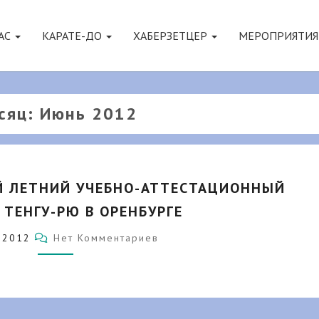
АС
КАРАТЕ-ДО
ХАБЕРЗЕТЦЕР
МЕРОПРИЯТИ
сяц:
Июнь 2012
17-
ЫЙ
Й ЛЕТНИЙ УЧЕБНО-АТТЕСТАЦИОННЫЙ
ВСЕРОССИЙСКИЙ
 ТЕНГУ-РЮ В ОРЕНБУРГЕ
ЛЕТНИЙ
УЧЕБНО-
Комментарии
6.2012
Нет Комментариев
АТТЕСТАЦИОННЫЙ
СЕМИНАР
ТЕНГУ-
РЮ
В