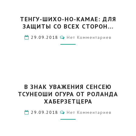
ТЕНГУ-
ТЕНГУ-ШИХО-НО-КАМАЕ: ДЛЯ
ШИХО-
ЗАЩИТЫ СО ВСЕХ СТОРОН…
НО-
КАМАЕ:
Комментарии
29.09.2018
Нет Комментариев
ДЛЯ
ЗАЩИТЫ
СО
ВСЕХ
СТОРОН…
В
В ЗНАК УВАЖЕНИЯ СЕНСЕЮ
ЗНАК
ТСУНЕОШИ ОГУРА ОТ РОЛАНДА
УВАЖЕНИЯ
СЕНСЕЮ
ХАБЕРЗЕТЦЕРА
ТСУНЕОШИ
Комментарии
29.09.2018
Нет Комментариев
ОГУРА
ОТ
РОЛАНДА
ХАБЕРЗЕТЦЕРА