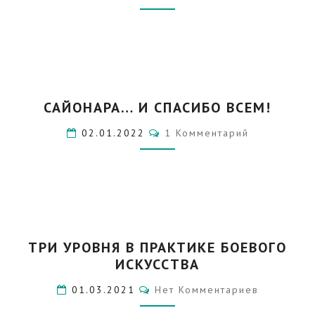
ЛУНЕ
САЙОНАРА…
САЙОНАРА… И СПАСИБО ВСЕМ!
И
СПАСИБО
Комментарии
02.01.2022
1 Комментарий
ВСЕМ!
ТРИ
ТРИ УРОВНЯ В ПРАКТИКЕ БОЕВОГО
УРОВНЯ
ИСКУССТВА
В
ПРАКТИКЕ
Комментарии
01.03.2021
Нет Комментариев
БОЕВОГО
ИСКУССТВА