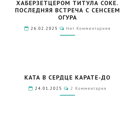
ХАБЕРЗЕТЦЕРОМ ТИТУЛА СОКЕ.
ХАБЕРЗЕТЦЕРОМ
ТИТУЛА
ПОСЛЕДНЯЯ ВСТРЕЧА С СЕНСЕЕМ
СОКЕ.
ОГУРА
ПОСЛЕДНЯЯ
Комментарии
26.02.2025
Нет Комментариев
ВСТРЕЧА
С
СЕНСЕЕМ
ОГУРА
КАТА
КАТА В СЕРДЦЕ КАРАТЕ-ДО
В
СЕРДЦЕ
Комментарии
24.01.2025
2 Комментария
КАРАТЕ-
ДО
ЗАБЫТЫЕ