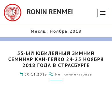
RONIN RENMEI
Toggl
Месяц:
Ноябрь 2018
55-
55-ЫЙ ЮБИЛЕЙНЫЙ ЗИМНИЙ
ЫЙ
СЕМИНАР КАН-ГЕЙКО 24-25 НОЯБРЯ
ЮБИЛЕЙНЫЙ
ЗИМНИЙ
2018 ГОДА В СТРАСБУРГЕ
СЕМИНАР
Комментарии
30.11.2018
Нет Комментариев
КАН-
ГЕЙКО
24-
25
НОЯБРЯ
2018
ГОДА
ИСТОРИЯ