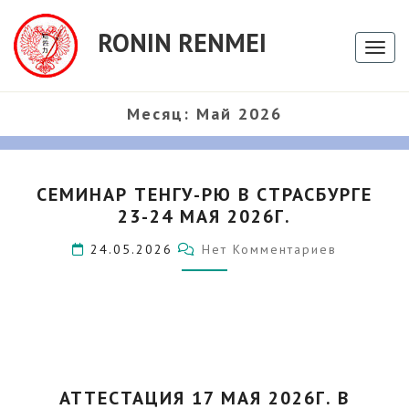
RONIN RENMEI
Toggl
Месяц:
Май 2026
СЕМИНАР
СЕМИНАР ТЕНГУ-РЮ В СТРАСБУРГЕ
ТЕНГУ-
23-24 МАЯ 2026Г.
РЮ
В
Комментарии
24.05.2026
Нет Комментариев
СТРАСБУРГЕ
23-
24
МАЯ
2026Г.
АТТЕСТАЦИЯ
АТТЕСТАЦИЯ 17 МАЯ 2026Г. В
17