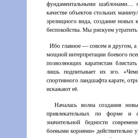
фундаментальными шаблонами… о
качестве объектов стольких манипу
зрелищного вида, создание новых к
беспокойства. Мы рискуем утратить
Ибо главное — совсем в другом, а н
мощной интерпретации боевого псев
позволяющих каратистам блистат
лишь подпитывает их эго. «Чем
спортивного ландшафта карате, отри
искажают её.
Началась волна создания но
привлекательных по форме и с
значительной бедности современ
боевыми корнями» действительно ут