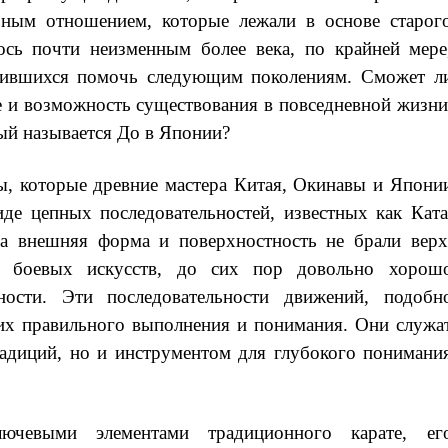
ьным отношением, которые лежали в основе старог
лось почти неизменным более века, по крайней мере
емившихся помочь следующим поколениям. Сможет л
ие и возможность существования в повседневной жизни
ый называется До в Японии?
, которые древние мастера Китая, Окинавы и Япони
иде цепных последовательностей, известных как Ката
да внешняя форма и поверхностность не брали верх
х боевых искусств, до сих пор довольно хорош
ности. Эти последовательности движений, подобн
 их правильного выполнения и понимания. Они служа
радиций, но и инструментом для глубокого понимани
чевыми элементами традиционного карате, ег