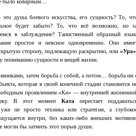
ие было коварным…
это душа боевого искусства, его сущность? То, чт
альное будет забыто? То, что всё возможно, но з
емся в заблуждение? Таинственный образный язык
лание простое и неясное одновременно. Оно имее
 скрытую сторону, подлежащую раскрытию, или
«Ура»
у пониманию сущности и вещей жизни.
ивниками, затем борьба с собой, а потом… борьба ни 
ъекта, которая в своей конечной стадии становится н
свободным проявлением «Ки» — внутренней жизненно
веку. В этот момент
Ката
перестает поддаватьс
уже не просто техника или стратегия, а глубоко
ощущается внутри, без каких-либо внешних мотивов
ые могли бы затмить этот порыв души.