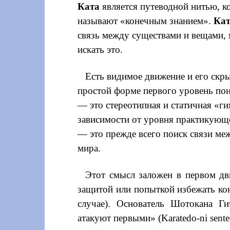
Ката
является путеводной нитью, к
называют «конечным знанием».
Ка
связь между существами и вещами,
искать это.
Есть видимое движение и его скры
простой форме первого уровень по
— это стереотипная и статичная «г
зависимости от уровня практикующег
— это прежде всего поиск связи ме
мира.
Этот смысл заложен в первом д
защитой или попыткой избежать ко
случае). Основатель Шотокана Г
атакуют первыми» (Karatedo-ni sente 