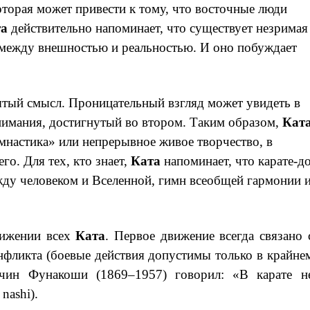
оторая может привести к тому, что восточные люди
та
действительно напоминает, что существует незримая
 между внешностью и реальностью. И оно побуждает
тый смысл. Проницательный взгляд может увидеть в
нимания, достигнутый во втором. Таким образом,
Кат
имнастика» или непрерывное живое творчество, в
о. Для тех, кто знает,
Ката
напоминает, что карате-д
жду человеком и Вселенной, гимн всеобщей гармонии 
вижении всех
Ката
. Первое движение всегда связано 
нфликта (боевые действия допустимы только в крайне
ичин Фунакоши (1869–1957) говорил: «В карате н
nashi).