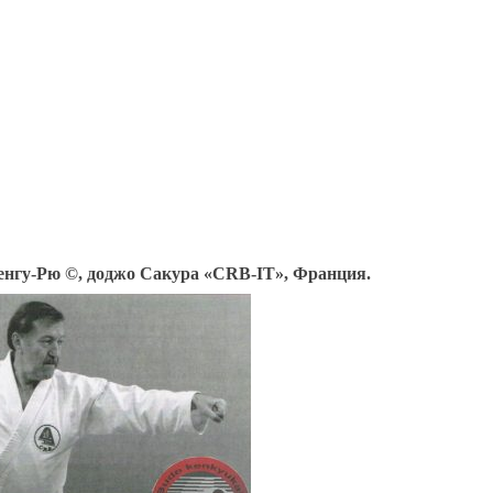
енгу-Рю ©, доджо Сакура «CRB-IT», Франция.