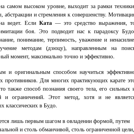
 на самом высоком уровне, выходит за рамки техники
, абстракции и стремления к совершенству. Мотиваци
на ведет. Если
Ката
— это средство выражения, т
имитации боя. Это подводит нас к парадоксу Будо
нание, понимание, терпимость, уважение и ненасилие
бучение методам (дзюцу), направленным на поис
ный момент, максимально точно и эффективно.
ым и оригинальным способом научиться эффективн
их противников. Для многих практикующих карате эт
то также способ познания своего тела, его сильных 
й и ограничений. Этот метод, хотя и не являетс
х классических в Будо.
яется лишь первым шагом в овладении формой, путем
чальной и столь обманчивой, столь ограниченной цели