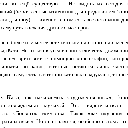
ни всё ещё существуют… Но видеть их сегодня 
ляций (бесчисленные изменения для придания им боле
ата для шоу) — именно в этом есть все основания дл
 саму суть послания древних мастеров.
е в более или менее эстетической или более или мене
доКата. Не только в увеличении количества движений
ь перед зрителями с помощью хореографии, котора
пионаты по ката», которые остаются лишь часть
цают саму суть, в которой ката было задумано, точнее
вых
Ката
, так называемых «художественных», боле
опровождаемых музыкой. Это свидетельствует 
ного «Боевого» искусства. Такая «жестикуляция 
ратила смысл. Но она нравится, особенно потому, чт