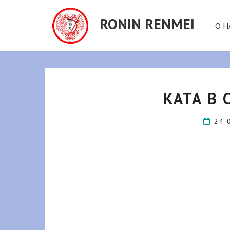
RONIN RENMEI
О Н
КАТА В 
24.