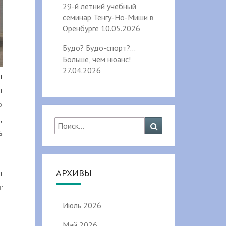
29-й летний учебный
семинар Тенгу-Но-Миши в
Оренбурге
10.05.2026
Будо? Будо-спорт?…
Больше, чем нюанс!
27.04.2026
ы
о
о
,
Найти:
Поиск
ь
АРХИВЫ
о
т
Июль 2026
Май 2026