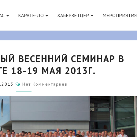
АС
КАРАТЕ-ДО
ХАБЕРЗЕТЦЕР
МЕРОПРИЯТИ
49-
НЫЙ ВЕСЕННИЙ СЕМИНАР В
ЫЙ
ЕЖЕГОДНЫЙ
Е 18-19 МАЯ 2013Г.
ВЕСЕННИЙ
СЕМИНАР
Комментарии
В
5.2013
Нет Комментариев
СТРАСБУРГЕ
18-
19
МАЯ
2013Г.