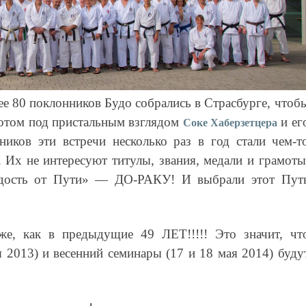
ее 80 поклонников Будо собрались в Страсбурге, чтоб
потом под пристальным взглядом
и ег
Соке Хаберзетцера
ников эти встречи несколько раз в год стали чем-т
Их не интересуют титулы, звания, медали и грамоты
адость от Пути» — ДО-РАКУ! И выбрали этот Пут
же, как в предыдущие 49 ЛЕТ!!!!! Это значит, чт
 2013) и весенний семинары (17 и 18 мая 2014) буду