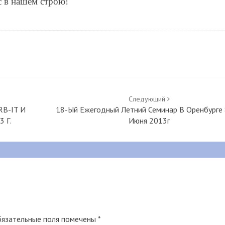
с в нашем строю!
Следующий
RB-IT И
18-Ый Ежегодный Летний Семинар В Оренбурге 
 Г.
Июня 2013г
язательные поля помечены
*