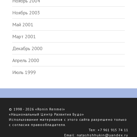
Ноябрь 2004
Ноябрь 2003
Май 2001
Март 2001
Декабрь 2000
Апрель 2000
Июль 1999
© 1998 - 2026 «Ronin Renmei»
«Национальный Центр Развития Будо»
Использование материалов с этого сайта разрешено только
с согласия правообладателя.
Тел:
+7 961 915 74 11
Email:
natashshhukin@yandex.ru