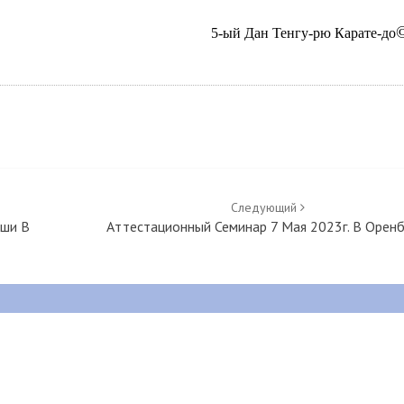
5-ый Дан Тенгу-рю Карате-до
Следующий
иши В
Аттестационный Семинар 7 Мая 2023г. В Оренб