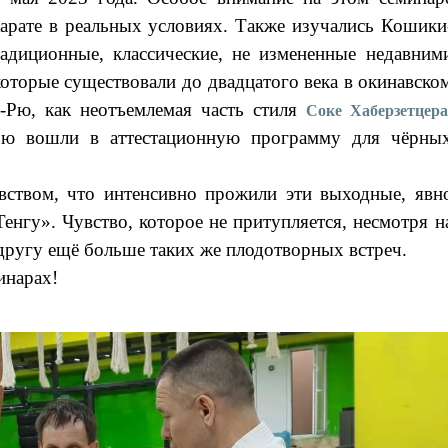
карате в реальных условиях. Также изучались Кошики
адиционные, классические, не измененные недавним
которые существовали до двадцатого века в окинавско
у-Рю, как неотъемлемая часть стиля
Соке Хаберзетцера
ью вошли в аттестационную программу для чёрны
увством, что интенсивно прожили эти выходные, явн
енгу». Чувство, которое не притупляется, несмотря н
ругу ещё больше таких же плодотворных встреч.
инарах!