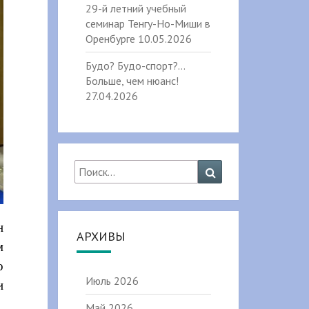
29-й летний учебный
семинар Тенгу-Но-Миши в
Оренбурге
10.05.2026
Будо? Будо-спорт?…
Больше, чем нюанс!
27.04.2026
Найти:
Поиск
н
АРХИВЫ
м
о
Июль 2026
и
Май 2026