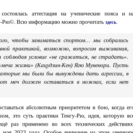
состоялась аттестация на ученические пояса и н
нгу-Рю©. Всю информацию можно прочитать
.
здесь
того, чтобы заниматься спортом… мы собрались
нной практикой, возможно, вопросом выживания,
да соблюдая условие «не сражаться, не страдать».
 «меча жизни» (Кацудзин-Кен) Ягю Муненори. Пусть
которые мы были бы вынуждены дать агрессии, в
тот меч должен оставаться в ножнах, если нет
ставаться абсолютным приоритетом в бою, когда ег
ом, это суть практики Тенгу-Рю, идея, которую вс
ё раз применено во всех технических действиях
 мая 2023 года. Особое внимание на этом семинар