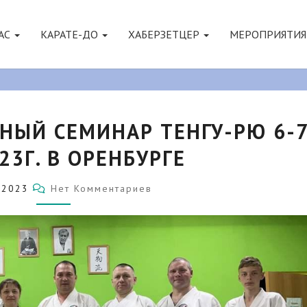
АС
КАРАТЕ-ДО
ХАБЕРЗЕТЦЕР
МЕРОПРИЯТИ
27-
БНЫЙ СЕМИНАР ТЕНГУ-РЮ 6-
Й
ЛЕТНИЙ
23Г. В ОРЕНБУРГЕ
УЧЕБНЫЙ
СЕМИНАР
Комментарии
ТЕНГУ-
5.2023
Нет Комментариев
РЮ
6-
7
МАЯ
2023Г.
В
ОРЕНБУРГЕ