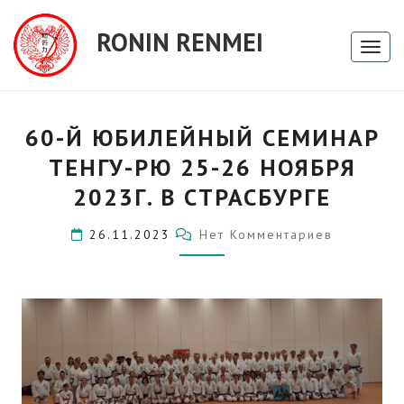
RONIN RENMEI
Toggl
60-
60-Й ЮБИЛЕЙНЫЙ СЕМИНАР
Й
ЮБИЛЕЙНЫЙ
ТЕНГУ-РЮ 25-26 НОЯБРЯ
СЕМИНАР
2023Г. В СТРАСБУРГЕ
ТЕНГУ-
РЮ
Комментарии
25-
26.11.2023
Нет Комментариев
26
НОЯБРЯ
2023Г.
В
СТРАСБУРГЕ